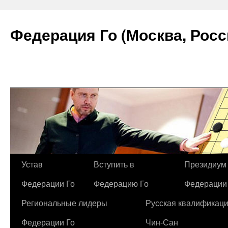
Федерация Го (Москва, Росс
Устав
Вступить в
Президиум
Федерации Го
Федерацию Го
Федерации
Региональные лидеры
Русская квалификац
Федерации Го
Чин-Сан