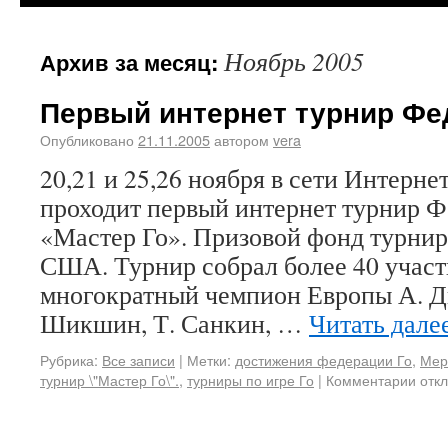
Ноябрь 2005
Архив за месяц:
Первый интернет турнир Фе
Опубликовано
21.11.2005
автором
vera
20,21 и 25,26 ноября в сети Интерне
проходит первый интернет турнир Ф
«Мастер Го». Призовой фонд турнир
США. Турнир собрал более 40 участ
многократный чемпион Европы А. Д
Шикшин, Т. Санкин, …
Читать дале
Рубрика:
Все записи
|
Метки:
достижения федерации Го
,
Мер
турнир \"Мастер Го\".
,
турниры по игре Го
|
Комментарии отк